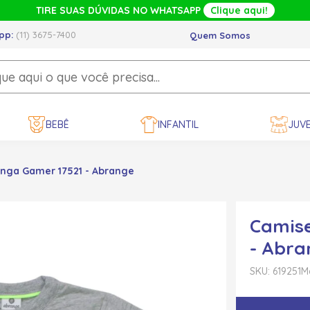
TIRE SUAS DÚVIDAS NO WHATSAPP
Clique aqui!
pp:
(11) 3675-7400
Quem Somos
BEBÊ
INFANTIL
JUVE
nga Gamer 17521 - Abrange
Camis
- Abra
SKU: 619251
M