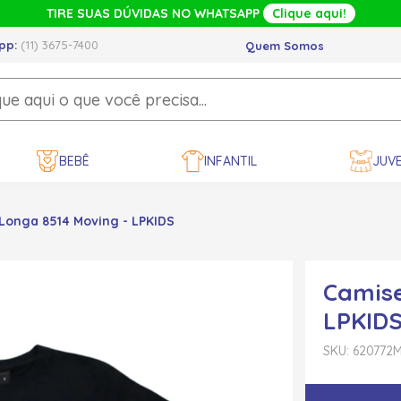
TIRE SUAS DÚVIDAS NO WHATSAPP
Clique aqui!
pp:
(11) 3675-7400
Quem Somos
BEBÊ
INFANTIL
JUVE
onga 8514 Moving - LPKIDS
Camise
LPKID
SKU: 620772
M