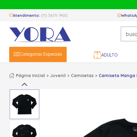
Atendimento:
(11) 3675-7400
WhatsA
Categorias Especiais
ADULTO
Página inicial
Juvenil
Camisetas
Camiseta Manga L