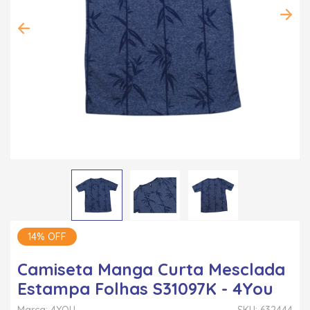
14% OFF
Camiseta Manga Curta Mesclada
Estampa Folhas S31097K - 4You
Marca: 4YOU
SKU: 632444