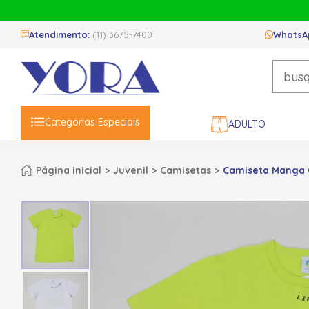
Atendimento:
(11) 3675-7400
WhatsA
Categorias Especiais
ADULTO
Página inicial
Juvenil
Camisetas
Camiseta Manga C