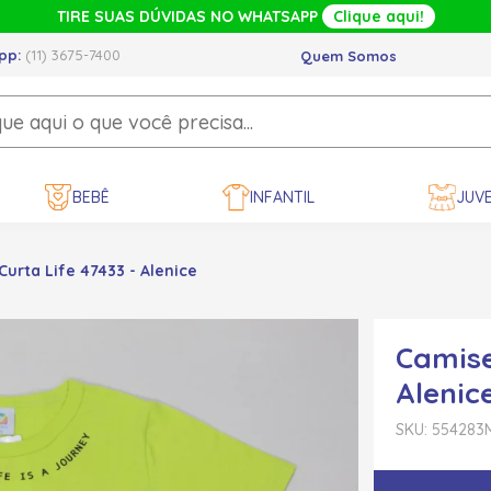
TIRE SUAS DÚVIDAS NO WHATSAPP
Clique aqui!
pp:
(11) 3675-7400
Quem Somos
BEBÊ
INFANTIL
JUVE
urta Life 47433 - Alenice
Camise
Alenic
SKU: 554283