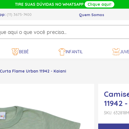
TIRE SUAS DÚVIDAS NO WHATSAPP
Clique aqui!
pp:
(11) 3675-7400
Quem Somos
BEBÊ
INFANTIL
JUVE
urta Flame Urban 11942 - Kaiani
Camis
11942 -
SKU: 632818
M