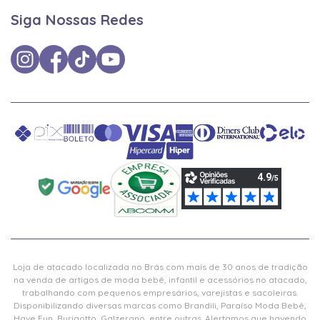
Siga Nossas Redes
Loja de atacado localizada no Brás com mais de 30 anos de tradição
na venda de artigos de moda bebê, infantil e acessórios no atacado,
trabalhando com pequenos empresários, varejistas e sacoleiras.
Disponibilizando diversas marcas como Brandili, Paraíso Moda Bebê,
Have Fun, Burigotto, Galzerano, entre outras. Alertamos que havendo