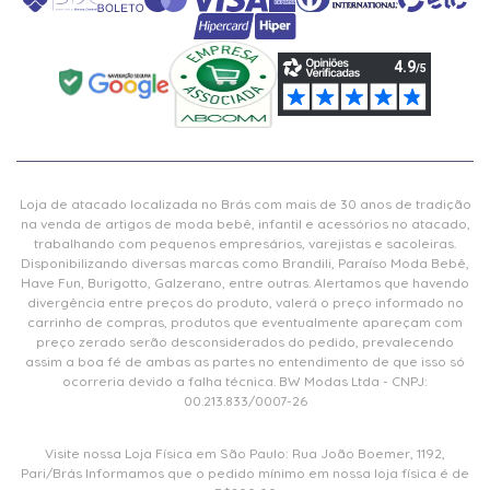
Loja de atacado localizada no Brás com mais de 30 anos de tradição
na venda de artigos de moda bebê, infantil e acessórios no atacado,
trabalhando com pequenos empresários, varejistas e sacoleiras.
Disponibilizando diversas marcas como Brandili, Paraíso Moda Bebê,
Have Fun, Burigotto, Galzerano, entre outras. Alertamos que havendo
divergência entre preços do produto, valerá o preço informado no
carrinho de compras, produtos que eventualmente apareçam com
preço zerado serão desconsiderados do pedido, prevalecendo
assim a boa fé de ambas as partes no entendimento de que isso só
ocorreria devido a falha técnica. BW Modas Ltda - CNPJ:
00.213.833/0007-26
Visite nossa Loja Física em São Paulo: Rua João Boemer, 1192,
Pari/Brás Informamos que o pedido mínimo em nossa loja física é de