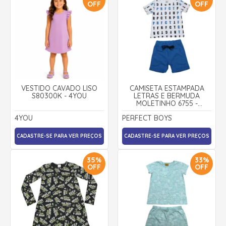
OFF
OFF
VESTIDO CAVADO LISO
CAMISETA ESTAMPADA
S80300K - 4YOU
LETRAS E BERMUDA
MOLETINHO 6755 -
PERFECT BOY
4YOU
PERFECT BOYS
CADASTRE-SE PARA VER PREÇOS
CADASTRE-SE PARA VER PREÇOS
35%
33%
OFF
OFF