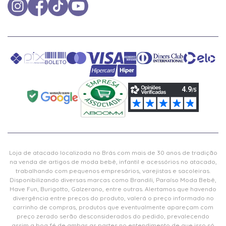
Loja de atacado localizada no Brás com mais de 30 anos de tradição
na venda de artigos de moda bebê, infantil e acessórios no atacado,
trabalhando com pequenos empresários, varejistas e sacoleiras.
Disponibilizando diversas marcas como Brandili, Paraíso Moda Bebê,
Have Fun, Burigotto, Galzerano, entre outras. Alertamos que havendo
divergência entre preços do produto, valerá o preço informado no
carrinho de compras, produtos que eventualmente apareçam com
preço zerado serão desconsiderados do pedido, prevalecendo
assim a boa fé de ambas as partes no entendimento de que isso só