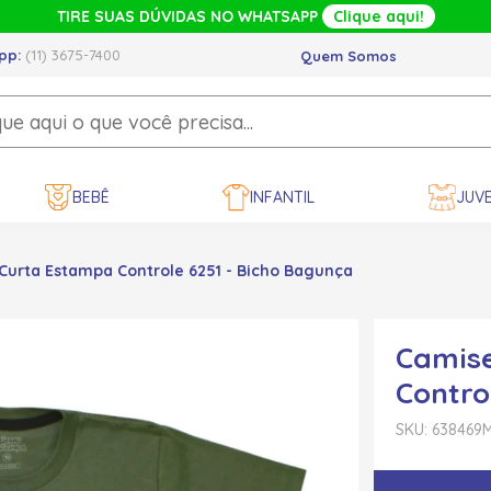
TIRE SUAS DÚVIDAS NO WHATSAPP
Clique aqui!
pp:
(11) 3675-7400
Quem Somos
BEBÊ
INFANTIL
JUVE
urta Estampa Controle 6251 - Bicho Bagunça
Camis
Contro
SKU: 638469
M