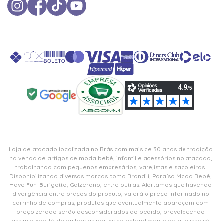
Loja de atacado localizada no Brás com mais de 30 anos de tradição
na venda de artigos de moda bebê, infantil e acessórios no atacado,
trabalhando com pequenos empresários, varejistas e sacoleiras.
Disponibilizando diversas marcas como Brandili, Paraíso Moda Bebê,
Have Fun, Burigotto, Galzerano, entre outras. Alertamos que havendo
divergência entre preços do produto, valerá o preço informado no
carrinho de compras, produtos que eventualmente apareçam com
preço zerado serão desconsiderados do pedido, prevalecendo
assim a boa fé de ambas as partes no entendimento de que isso só