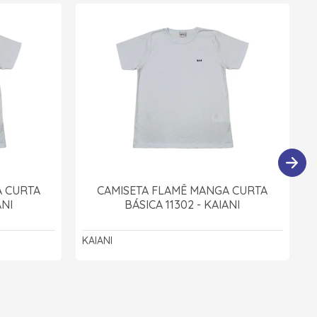
A CURTA
CAMISETA FLAMÊ MANGA CURTA
ANI
BÁSICA 11302 - KAIANI
KAIANI
B