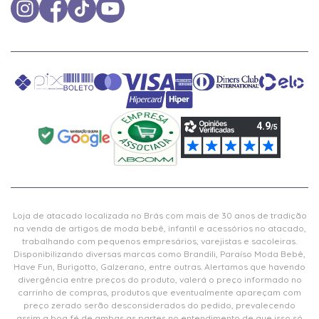
Loja de atacado localizada no Brás com mais de 30 anos de tradição
na venda de artigos de moda bebê, infantil e acessórios no atacado,
trabalhando com pequenos empresários, varejistas e sacoleiras.
Disponibilizando diversas marcas como Brandili, Paraíso Moda Bebê,
Have Fun, Burigotto, Galzerano, entre outras. Alertamos que havendo
divergência entre preços do produto, valerá o preço informado no
carrinho de compras, produtos que eventualmente apareçam com
preço zerado serão desconsiderados do pedido, prevalecendo
assim a boa fé de ambas as partes no entendimento de que isso só