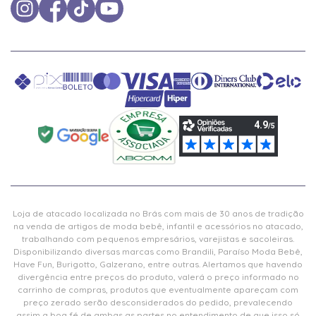
Loja de atacado localizada no Brás com mais de 30 anos de tradição
na venda de artigos de moda bebê, infantil e acessórios no atacado,
trabalhando com pequenos empresários, varejistas e sacoleiras.
Disponibilizando diversas marcas como Brandili, Paraíso Moda Bebê,
Have Fun, Burigotto, Galzerano, entre outras. Alertamos que havendo
divergência entre preços do produto, valerá o preço informado no
carrinho de compras, produtos que eventualmente apareçam com
preço zerado serão desconsiderados do pedido, prevalecendo
assim a boa fé de ambas as partes no entendimento de que isso só