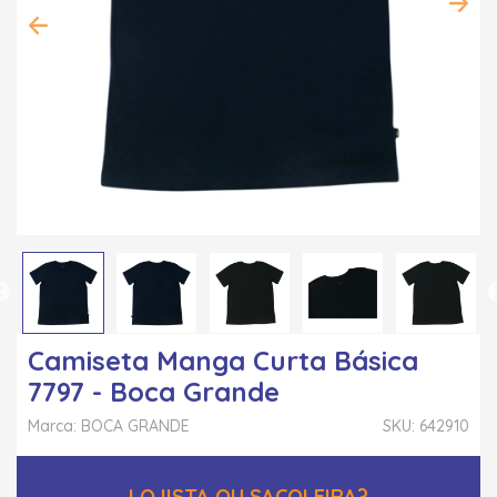
Camiseta Manga Curta Básica
7797 - Boca Grande
Marca: BOCA GRANDE
SKU: 642910
LOJISTA OU SACOLEIRA?