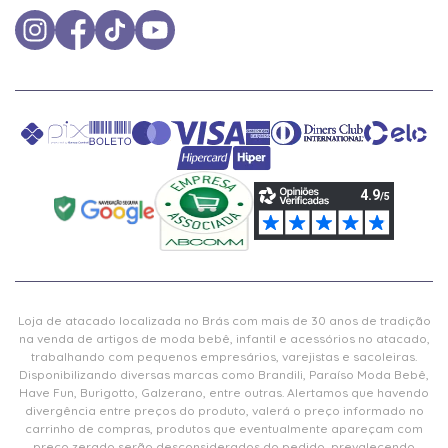
Loja de atacado localizada no Brás com mais de 30 anos de tradição
na venda de artigos de moda bebê, infantil e acessórios no atacado,
trabalhando com pequenos empresários, varejistas e sacoleiras.
Disponibilizando diversas marcas como Brandili, Paraíso Moda Bebê,
Have Fun, Burigotto, Galzerano, entre outras. Alertamos que havendo
divergência entre preços do produto, valerá o preço informado no
carrinho de compras, produtos que eventualmente apareçam com
preço zerado serão desconsiderados do pedido, prevalecendo