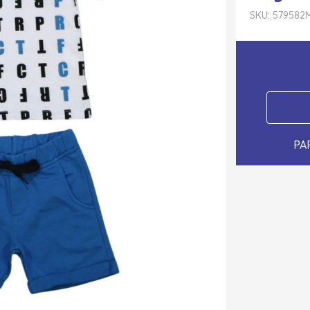
SKU: 579582
PA