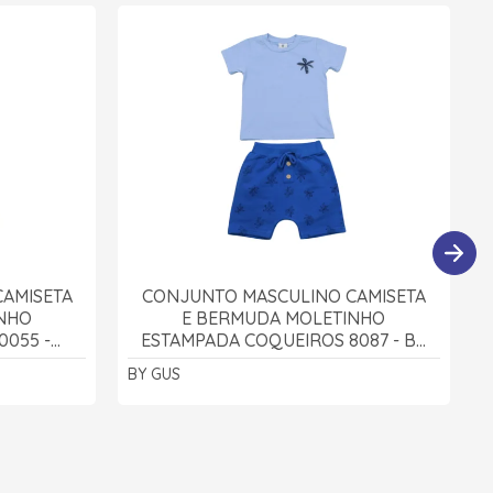
AMISETA
CONJUNTO MASCULINO CAMISETA
NHO
E BERMUDA MOLETINHO
0055 -
ESTAMPADA COQUEIROS 8087 - BY
GUS
BY GUS
K