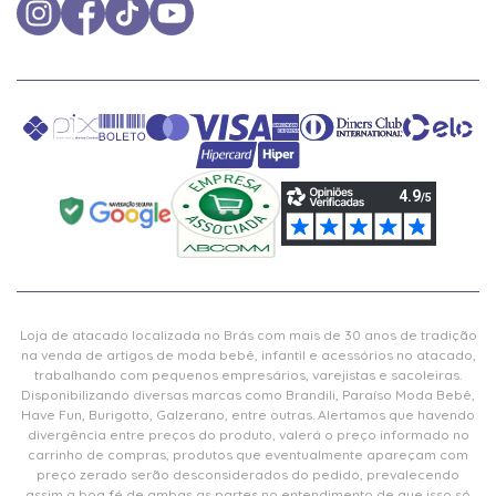
Loja de atacado localizada no Brás com mais de 30 anos de tradição
na venda de artigos de moda bebê, infantil e acessórios no atacado,
trabalhando com pequenos empresários, varejistas e sacoleiras.
Disponibilizando diversas marcas como Brandili, Paraíso Moda Bebê,
Have Fun, Burigotto, Galzerano, entre outras. Alertamos que havendo
divergência entre preços do produto, valerá o preço informado no
carrinho de compras, produtos que eventualmente apareçam com
preço zerado serão desconsiderados do pedido, prevalecendo
assim a boa fé de ambas as partes no entendimento de que isso só