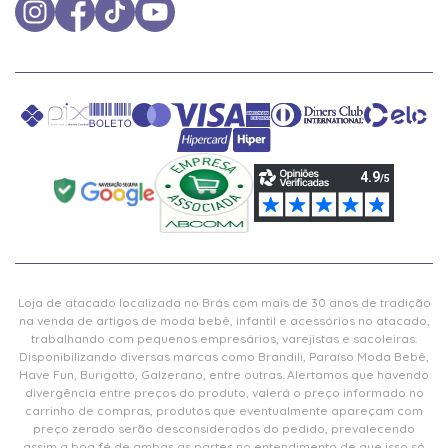
Loja de atacado localizada no Brás com mais de 30 anos de tradição
na venda de artigos de moda bebê, infantil e acessórios no atacado,
trabalhando com pequenos empresários, varejistas e sacoleiras.
Disponibilizando diversas marcas como Brandili, Paraíso Moda Bebê,
Have Fun, Burigotto, Galzerano, entre outras. Alertamos que havendo
divergência entre preços do produto, valerá o preço informado no
carrinho de compras, produtos que eventualmente apareçam com
preço zerado serão desconsiderados do pedido, prevalecendo
assim a boa fé de ambas as partes no entendimento de que isso só