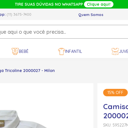
TIRE SUAS DÚVIDAS NO WHATSAPP
Clique aqui!
pp:
(11) 3675-7400
Quem Somos
BEBÊ
INFANTIL
JUVE
 Tricoline 2000027 - Milon
15% OFF
Camisa
200002
SKU: 595227