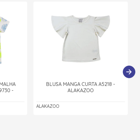
 MALHA
BLUSA MANGA CURTA A5218 -
730 -
ALAKAZOO
ALAKAZOO
A