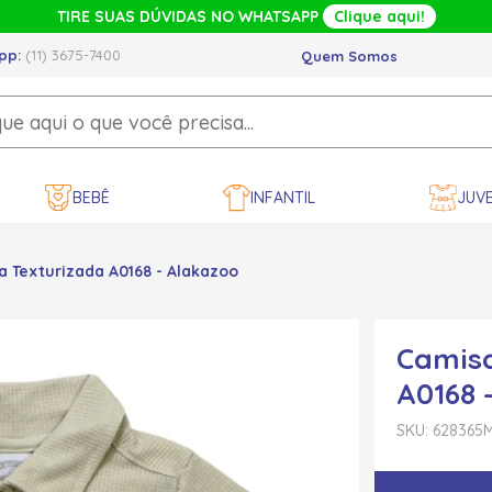
TIRE SUAS DÚVIDAS NO WHATSAPP
Clique aqui!
pp:
(11) 3675-7400
Quem Somos
BEBÊ
INFANTIL
JUVE
 Texturizada A0168 - Alakazoo
Camisa
A0168 
SKU: 628365
M