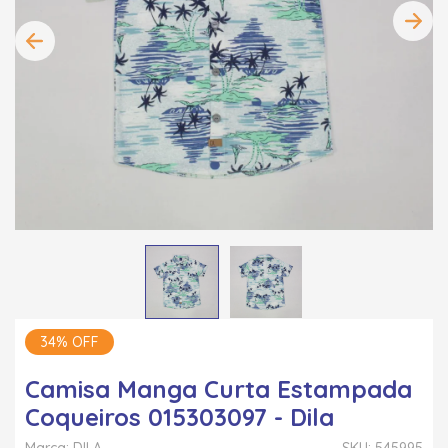
34% OFF
Camisa Manga Curta Estampada
Coqueiros 015303097 - Dila
Marca: DILA
SKU: 545995