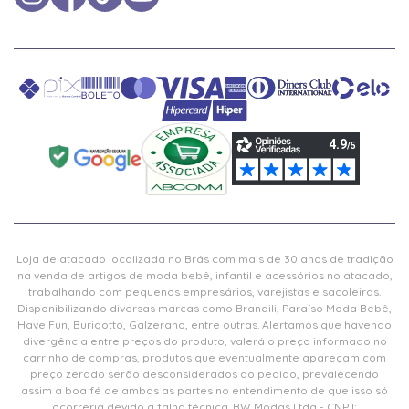
Loja de atacado localizada no Brás com mais de 30 anos de tradição
na venda de artigos de moda bebê, infantil e acessórios no atacado,
trabalhando com pequenos empresários, varejistas e sacoleiras.
Disponibilizando diversas marcas como Brandili, Paraíso Moda Bebê,
Have Fun, Burigotto, Galzerano, entre outras. Alertamos que havendo
divergência entre preços do produto, valerá o preço informado no
carrinho de compras, produtos que eventualmente apareçam com
preço zerado serão desconsiderados do pedido, prevalecendo
assim a boa fé de ambas as partes no entendimento de que isso só
ocorreria devido a falha técnica. BW Modas Ltda - CNPJ: