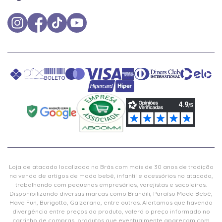
Loja de atacado localizada no Brás com mais de 30 anos de tradição
na venda de artigos de moda bebê, infantil e acessórios no atacado,
trabalhando com pequenos empresários, varejistas e sacoleiras.
Disponibilizando diversas marcas como Brandili, Paraíso Moda Bebê,
Have Fun, Burigotto, Galzerano, entre outras. Alertamos que havendo
divergência entre preços do produto, valerá o preço informado no
carrinho de compras, produtos que eventualmente apareçam com