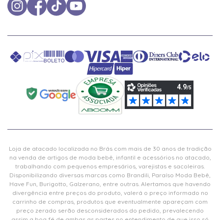
Loja de atacado localizada no Brás com mais de 30 anos de tradição
na venda de artigos de moda bebê, infantil e acessórios no atacado,
trabalhando com pequenos empresários, varejistas e sacoleiras.
Disponibilizando diversas marcas como Brandili, Paraíso Moda Bebê,
Have Fun, Burigotto, Galzerano, entre outras. Alertamos que havendo
divergência entre preços do produto, valerá o preço informado no
carrinho de compras, produtos que eventualmente apareçam com
preço zerado serão desconsiderados do pedido, prevalecendo
assim a boa fé de ambas as partes no entendimento de que isso só