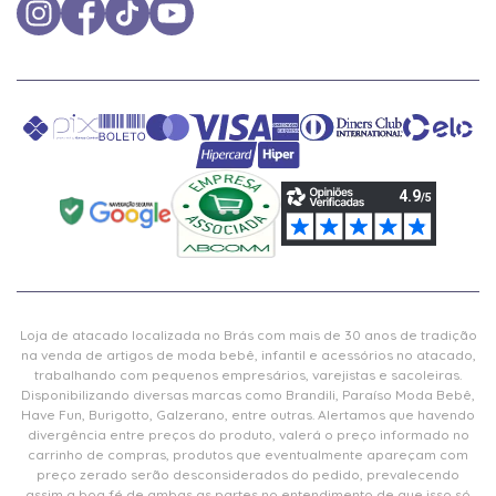
Loja de atacado localizada no Brás com mais de 30 anos de tradição
na venda de artigos de moda bebê, infantil e acessórios no atacado,
trabalhando com pequenos empresários, varejistas e sacoleiras.
Disponibilizando diversas marcas como Brandili, Paraíso Moda Bebê,
Have Fun, Burigotto, Galzerano, entre outras. Alertamos que havendo
divergência entre preços do produto, valerá o preço informado no
carrinho de compras, produtos que eventualmente apareçam com
preço zerado serão desconsiderados do pedido, prevalecendo
assim a boa fé de ambas as partes no entendimento de que isso só