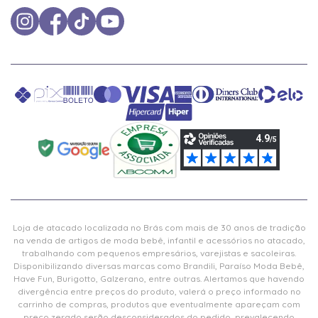
Loja de atacado localizada no Brás com mais de 30 anos de tradição
na venda de artigos de moda bebê, infantil e acessórios no atacado,
trabalhando com pequenos empresários, varejistas e sacoleiras.
Disponibilizando diversas marcas como Brandili, Paraíso Moda Bebê,
Have Fun, Burigotto, Galzerano, entre outras. Alertamos que havendo
divergência entre preços do produto, valerá o preço informado no
carrinho de compras, produtos que eventualmente apareçam com
preço zerado serão desconsiderados do pedido, prevalecendo