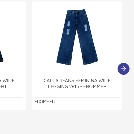
A WIDE
CALÇA JEANS FEMININA WIDE
ERT
LEGGING 2815 - FROMMER
FROMMER
R