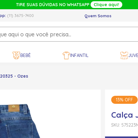
TIRE SUAS DÚVIDAS NO WHATSAPP
Clique aqui!
pp:
(11) 3675-7400
Quem Somos
BEBÊ
INFANTIL
JUVE
20325 - Ozes
13% OFF
Calça 
SKU: 575223