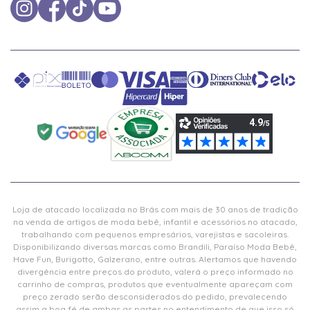
Loja de atacado localizada no Brás com mais de 30 anos de tradição
na venda de artigos de moda bebê, infantil e acessórios no atacado,
trabalhando com pequenos empresários, varejistas e sacoleiras.
Disponibilizando diversas marcas como Brandili, Paraíso Moda Bebê,
Have Fun, Burigotto, Galzerano, entre outras. Alertamos que havendo
divergência entre preços do produto, valerá o preço informado no
carrinho de compras, produtos que eventualmente apareçam com
preço zerado serão desconsiderados do pedido, prevalecendo
assim a boa fé de ambas as partes no entendimento de que isso só