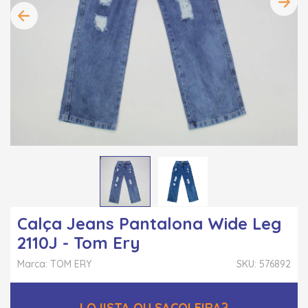
Calça Jeans Pantalona Wide Leg
2110J - Tom Ery
Marca: TOM ERY
SKU: 576892
LOJISTA OU SACOLEIRA?