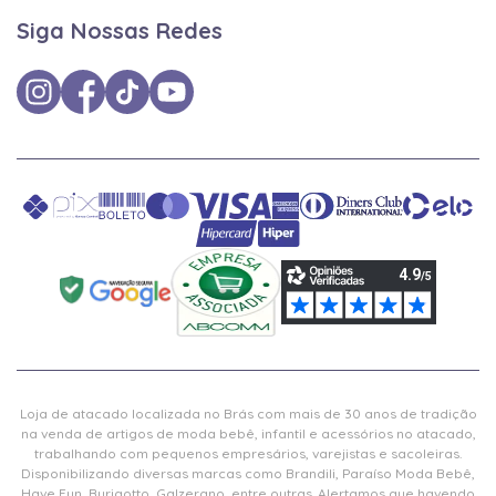
Siga Nossas Redes
Loja de atacado localizada no Brás com mais de 30 anos de tradição
na venda de artigos de moda bebê, infantil e acessórios no atacado,
trabalhando com pequenos empresários, varejistas e sacoleiras.
Disponibilizando diversas marcas como Brandili, Paraíso Moda Bebê,
Have Fun, Burigotto, Galzerano, entre outras. Alertamos que havendo