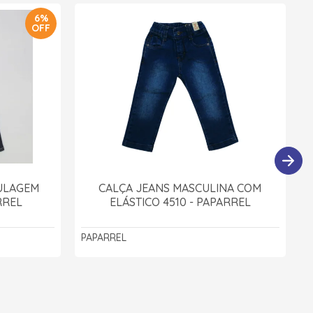
6%
OFF
ULAGEM
CALÇA JEANS MASCULINA COM
RREL
ELÁSTICO 4510 - PAPARREL
PAPARREL
F