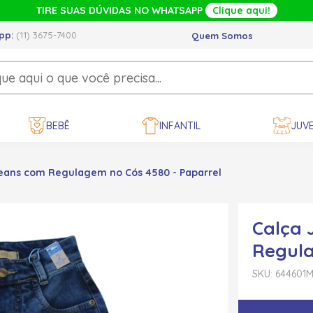
TIRE SUAS DÚVIDAS NO WHATSAPP
Clique aqui!
pp:
(11) 3675-7400
Quem Somos
BEBÊ
INFANTIL
JUVE
Jeans com Regulagem no Cós 4580 - Paparrel
Calça 
Regula
SKU: 644601
M