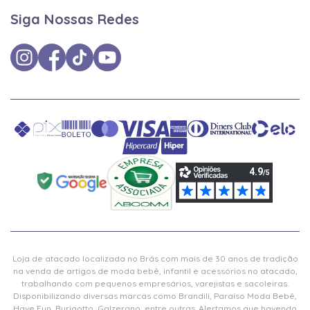
Siga Nossas Redes
Loja de atacado localizada no Brás com mais de 30 anos de tradição
na venda de artigos de moda bebê, infantil e acessórios no atacado,
trabalhando com pequenos empresários, varejistas e sacoleiras.
Disponibilizando diversas marcas como Brandili, Paraíso Moda Bebê,
Have Fun, Burigotto, Galzerano, entre outras. Alertamos que havendo