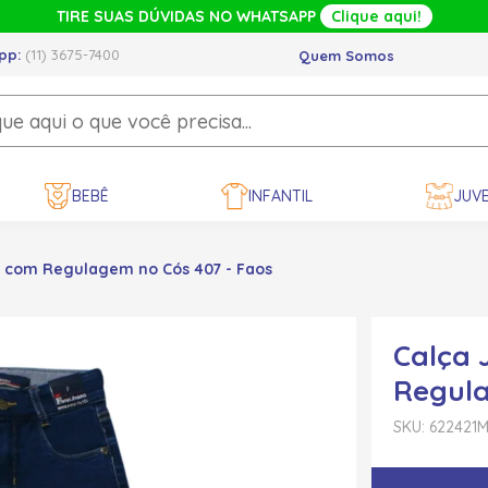
TIRE SUAS DÚVIDAS NO WHATSAPP
Clique aqui!
pp:
(11) 3675-7400
Quem Somos
BEBÊ
INFANTIL
JUVE
a com Regulagem no Cós 407 - Faos
Calça 
Regula
SKU: 622421
M