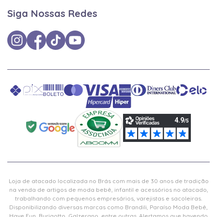
Siga Nossas Redes
Loja de atacado localizada no Brás com mais de 30 anos de tradição
na venda de artigos de moda bebê, infantil e acessórios no atacado,
trabalhando com pequenos empresários, varejistas e sacoleiras.
Disponibilizando diversas marcas como Brandili, Paraíso Moda Bebê,
Have Fun, Burigotto, Galzerano, entre outras. Alertamos que havendo