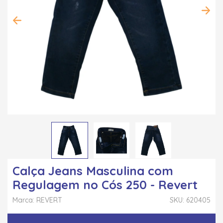
Calça Jeans Masculina com
Regulagem no Cós 250 - Revert
Marca: REVERT
SKU: 620405