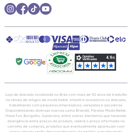
Loja de atacado localizada no Brás com mais de 30 anos de tradição
na venda de artigos de moda bebê, infantil e acessórios no atacado,
trabalhando com pequenos empresários, varejistas e sacoleiras.
Disponibilizando diversas marcas como Brandili, Paraíso Moda Bebê,
Have Fun, Burigotto, Galzerano, entre outras. Alertamos que havendo
divergência entre preços do produto, valerá o preço informado no
carrinho de compras, produtos que eventualmente apareçam com
preço zerado serão desconsiderados do pedido, prevalecendo