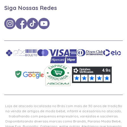
Siga Nossas Redes
Loja de atacado localizada no Brás com mais de 30 anos de tradição
na venda de artigos de moda bebê, infantil e acessórios no atacado,
trabalhando com pequenos empresários, varejistas e sacoleiras.
Disponibilizando diversas marcas como Brandili, Paraíso Moda Bebê,
Have Fun, Burigotto, Galzerano, entre outras. Alertamos que havendo