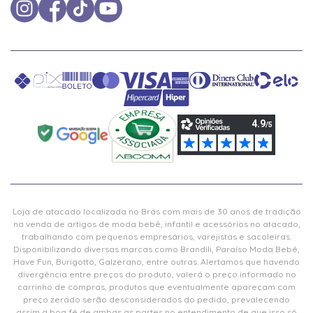
Loja de atacado localizada no Brás com mais de 30 anos de tradição
na venda de artigos de moda bebê, infantil e acessórios no atacado,
trabalhando com pequenos empresários, varejistas e sacoleiras.
Disponibilizando diversas marcas como Brandili, Paraíso Moda Bebê,
Have Fun, Burigotto, Galzerano, entre outras. Alertamos que havendo
divergência entre preços do produto, valerá o preço informado no
carrinho de compras, produtos que eventualmente apareçam com
preço zerado serão desconsiderados do pedido, prevalecendo
assim a boa fé de ambas as partes no entendimento de que isso só