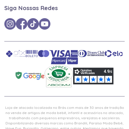
Siga Nossas Redes
Loja de atacado localizada no Brás com mais de 30 anos de tradição
na venda de artigos de moda bebê, infantil e acessórios no atacado,
trabalhando com pequenos empresários, varejistas e sacoleiras.
Disponibilizando diversas marcas como Brandili, Paraíso Moda Bebê,
Have Fun, Burigotto, Galzerano, entre outras. Alertamos que havendo