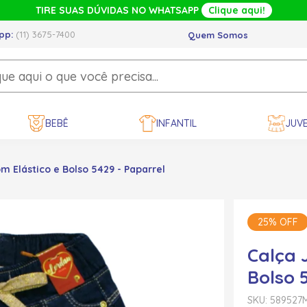
TIRE SUAS DÚVIDAS NO WHATSAPP
Clique aqui!
pp:
(11) 3675-7400
Quem Somos
BEBÊ
INFANTIL
JUVE
 Elástico e Bolso 5429 - Paparrel
25% OFF
Calça 
Bolso 
SKU: 589527