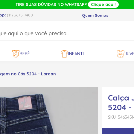
TIRE SUAS DÚVIDAS NO WHATSAPP
Clique aqui!
pp:
(11) 3675-7400
Quem Somos
BEBÊ
INFANTIL
JUVE
gem no Cós 5204 - Lordan
Calça 
5204 -
SKU: 546545