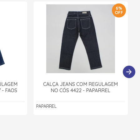
6%
OFF
ULAGEM
CALÇA JEANS COM REGULAGEM
 - FAOS
NO CÓS 4422 - PAPARREL
PAPARREL
J