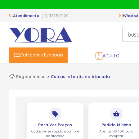
Atendimento:
(11) 3675-7400
WhatsA
Categorias Especiais
ADULTO
Página inicial
Calças Infantis no Atacado
local_offer
shopping_basket
Para Ver Preços
Pedido Mínimo
Cadastre-se rápido e compre
Apenas R$ 450 para
no atacado
comprar