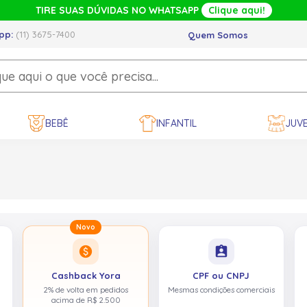
TIRE SUAS DÚVIDAS NO WHATSAPP
Clique aqui!
pp:
(11) 3675-7400
Quem Somos
BEBÊ
INFANTIL
JUVE
Novo
paid
assignment_ind
Cashback Yora
CPF ou CNPJ
2% de volta em pedidos
Mesmas condições comerciais
acima de R$ 2.500