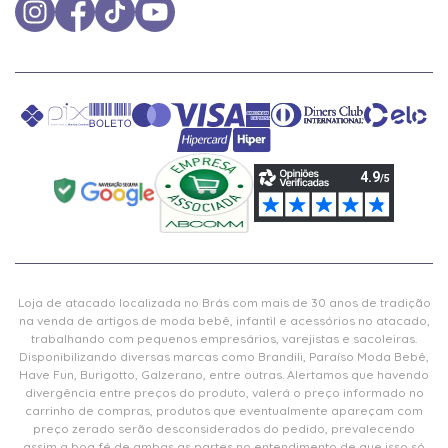
Loja de atacado localizada no Brás com mais de 30 anos de tradição
na venda de artigos de moda bebê, infantil e acessórios no atacado,
trabalhando com pequenos empresários, varejistas e sacoleiras.
Disponibilizando diversas marcas como Brandili, Paraíso Moda Bebê,
Have Fun, Burigotto, Galzerano, entre outras. Alertamos que havendo
divergência entre preços do produto, valerá o preço informado no
carrinho de compras, produtos que eventualmente apareçam com
preço zerado serão desconsiderados do pedido, prevalecendo
assim a boa fé de ambas as partes no entendimento de que isso só