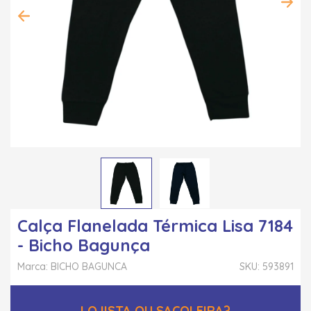
Calça Flanelada Térmica Lisa 7184
- Bicho Bagunça
Marca: BICHO BAGUNCA
SKU: 593891
LOJISTA OU SACOLEIRA?