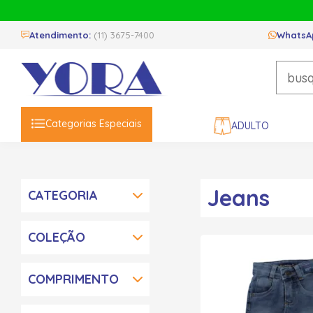
Atendimento:
(11) 3675-7400
WhatsA
Categorias Especiais
ADULTO
Página inicial
Busca
jeans
Jeans
CATEGORIA
COLEÇÃO
COMPRIMENTO