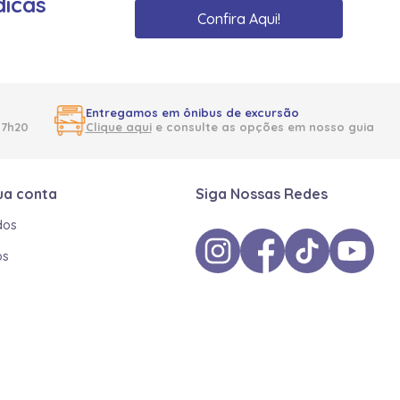
dicas
Confira Aqui!
Entregamos em ônibus de excursão
17h20
Clique aqui
e consulte as opções em nosso guia
ua conta
Siga Nossas Redes
dos
os