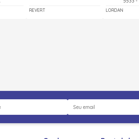
R
5533 
REVERT
LORDAN