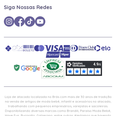
Siga Nossas Redes
Loja de atacado localizada no Brás com mais de 30 anos de tradição
na venda de artigos de moda bebê, infantil e acessórios no atacado,
trabalhando com pequenos empresários, varejistas e sacoleiras.
Disponibilizando diversas marcas como Brandili, Paraíso Moda Bebê,
Have Fun, Burigotto, Galzerano, entre outras. Alertamos que havendo