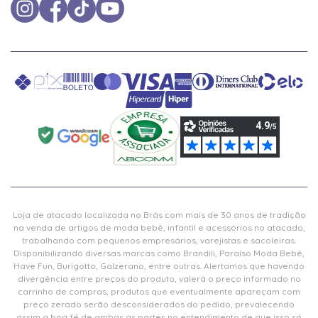
Loja de atacado localizada no Brás com mais de 30 anos de tradição
na venda de artigos de moda bebê, infantil e acessórios no atacado,
trabalhando com pequenos empresários, varejistas e sacoleiras.
Disponibilizando diversas marcas como Brandili, Paraíso Moda Bebê,
Have Fun, Burigotto, Galzerano, entre outras. Alertamos que havendo
divergência entre preços do produto, valerá o preço informado no
carrinho de compras, produtos que eventualmente apareçam com
preço zerado serão desconsiderados do pedido, prevalecendo
assim a boa fé de ambas as partes no entendimento de que isso só