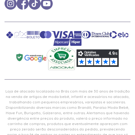
Loja de atacado localizada no Brás com mais de 30 anos de tradição
na venda de artigos de moda bebê, infantil e acessórios no atacado,
trabalhando com pequenos empresários, varejistas e sacoleiras.
Disponibilizando diversas marcas como Brandili, Paraíso Moda Bebê,
Have Fun, Burigotto, Galzerano, entre outras. Alertamos que havendo
divergência entre preços do produto, valerá o preço informado no
carrinho de compras, produtos que eventualmente apareçam com
preço zerado serão desconsiderados do pedido, prevalecendo
assim a boa fé de ambas as partes no entendimento de que isso só