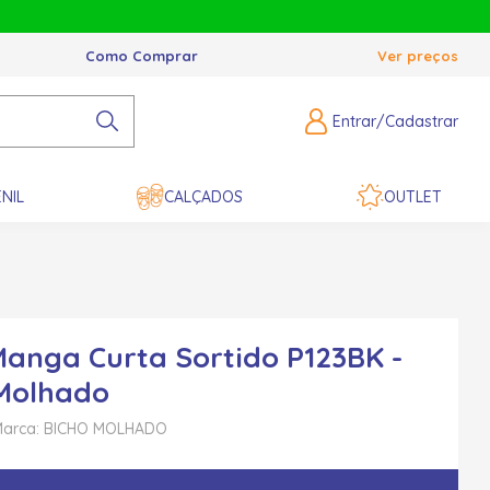
Como Comprar
Ver preços
Entrar/Cadastrar
NIL
CALÇADOS
OUTLET
anga Curta Sortido P123BK -
Molhado
arca: BICHO MOLHADO