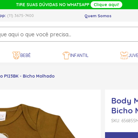
TIRE SUAS DÚVIDAS NO WHATSAPP
Clique aqui!
pp:
(11) 3675-7400
Quem Somos
BEBÊ
INFANTIL
JUVE
o P123BK - Bicho Molhado
Body M
Bicho 
SKU: 656855
M