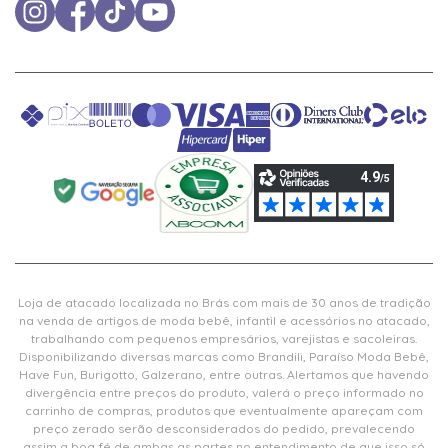
Loja de atacado localizada no Brás com mais de 30 anos de tradição
na venda de artigos de moda bebê, infantil e acessórios no atacado,
trabalhando com pequenos empresários, varejistas e sacoleiras.
Disponibilizando diversas marcas como Brandili, Paraíso Moda Bebê,
Have Fun, Burigotto, Galzerano, entre outras. Alertamos que havendo
divergência entre preços do produto, valerá o preço informado no
carrinho de compras, produtos que eventualmente apareçam com
preço zerado serão desconsiderados do pedido, prevalecendo
assim a boa fé de ambas as partes no entendimento de que isso só