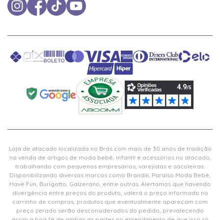
Loja de atacado localizada no Brás com mais de 30 anos de tradição
na venda de artigos de moda bebê, infantil e acessórios no atacado,
trabalhando com pequenos empresários, varejistas e sacoleiras.
Disponibilizando diversas marcas como Brandili, Paraíso Moda Bebê,
Have Fun, Burigotto, Galzerano, entre outras. Alertamos que havendo
divergência entre preços do produto, valerá o preço informado no
carrinho de compras, produtos que eventualmente apareçam com
preço zerado serão desconsiderados do pedido, prevalecendo
assim a boa fé de ambas as partes no entendimento de que isso só