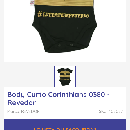
Body Curto Corinthians 0380 -
Revedor
Marca: REVEDOR
SKU: 402027
LOJISTA OU SACOLEIRA?