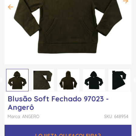
Blusão Soft Fechado 97023 -
Angerô
Marca: ANGERO
SKU: 648954
LOJISTA OU SACOLEIRA?