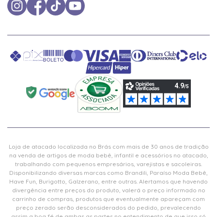
Loja de atacado localizada no Brás com mais de 30 anos de tradição
na venda de artigos de moda bebê, infantil e acessórios no atacado,
trabalhando com pequenos empresários, varejistas e sacoleiras.
Disponibilizando diversas marcas como Brandili, Paraíso Moda Bebê,
Have Fun, Burigotto, Galzerano, entre outras. Alertamos que havendo
divergência entre preços do produto, valerá o preço informado no
carrinho de compras, produtos que eventualmente apareçam com
preço zerado serão desconsiderados do pedido, prevalecendo
assim a boa fé de ambas as partes no entendimento de que isso só