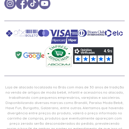
Loja de atacado localizada no Brás com mais de 30 anos de tradição
na venda de artigos de moda bebê, infantil e acessórios no atacado,
trabalhando com pequenos empresários, varejistas e sacoleiras.
Disponibilizando diversas marcas como Brandili, Paraíso Moda Bebê,
Have Fun, Burigotto, Galzerano, entre outras. Alertamos que havendo
divergência entre preços do produto, valerá o preço informado no
carrinho de compras, produtos que eventualmente apareçam com
preço zerado serão desconsiderados do pedido, prevalecendo
assim a boa fé de ambas as partes no entendimento de que isso só